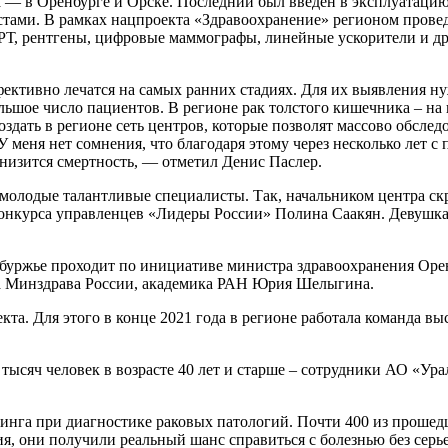
— в Оренбурге и Орске. Последний был введен в эксплуатацию 
ами. В рамках нацпроекта «Здравоохранение» регионом провед
Т, рентгены, цифровые маммографы, линейные ускорители и др
фективно лечатся на самых ранних стадиях. Для их выявления н
льшое число пациентов. В регионе рак толстого кишечника – на 
здать в регионе сеть центров, которые позволят массово обсле
У меня нет сомнения, что благодаря этому через несколько лет 
низится смертность, — отметил Денис Паслер.
т молодые талантливые специалисты. Так, начальником центра 
 конкурса управленцев «Лидеры России» Полина Саакян. Девушка
буржье проходит по инициативе министра здравоохранения Оре
га Минздрава России, академика РАН Юрия Шелыгина.
та. Для этого в конце 2021 года в регионе работала команда 
 тысяч человек в возрасте 40 лет и старше – сотрудники АО «Ур
нинга при диагностике раковых патологий. Почти 400 из проше
я, они получили реальный шанс справиться с болезнью без серь