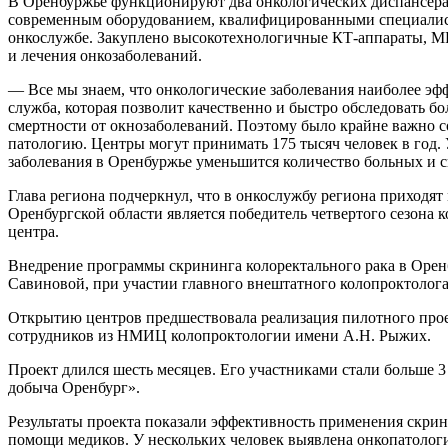
В Оренбуржье функционируют два онкологических диспансера 
современным оборудованием, квалифицированными специалист
онкослужбе. Закуплено высокотехнологичные КТ-аппараты, МР
и лечения онкозаболеваний.
— Все мы знаем, что онкологические заболевания наиболее эф
служба, которая позволит качественно и быстро обследовать бо
смертности от окнозаболеваний. Поэтому было крайне важно со
патологию. Центры могут принимать 175 тысяч человек в год. 
заболевания в Оренбуржье уменьшится количество больных и с
Глава региона подчеркнул, что в онкослужбу региона приходя
Оренбургской области является победитель четвертого сезона
центра.
Внедрение программы скрининга колоректального рака в Орен
Савиновой, при участии главного внештатного колопроктоло
Открытию центров предшествовала реализация пилотного проек
сотрудников из НМИЦ колопроктологии имени А.Н. Рыжих.
Проект длился шесть месяцев. Его участниками стали больше 3
добыча Оренбург».
Результаты проекта показали эффективность применения скри
помощи медиков. У нескольких человек выявлена онкопатологи