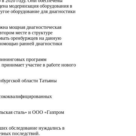
в 2020 году. Они обеспечены
ена модернизация оборудования в
угое оборудование для диагностики
ужна мощная диагностическая
втором месте в структуре
довать оренбуржцев на данную
с помощью ранней диагностики
скрининговых программ
 принимает участие в работе нового
нбургской области Татьяны
высококвалифицированных
альская сталь» и ООО «Газпром
дших обследование нуждались в
езных последствий.