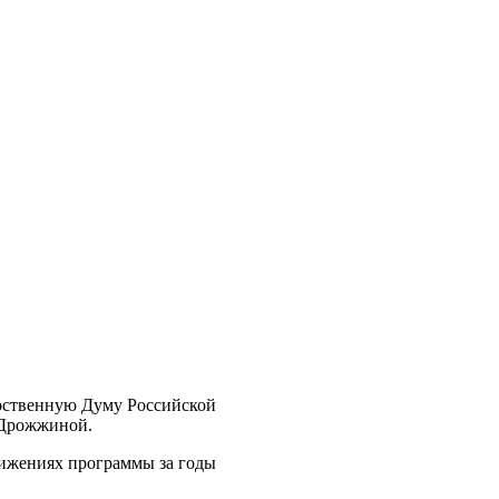
арственную Думу Российской
 Дрожжиной.
тижениях программы за годы