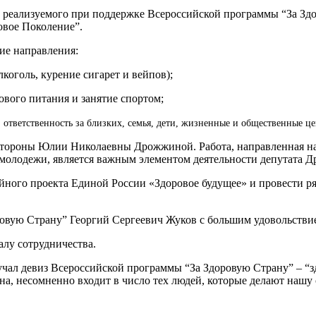
ь реализуемого при поддержке Всероссийской программы “За Зд
овое Поколение”.
ие направления:
коголь, курение сигарет и вейпов);
ового питания и занятие спортом;
тветственность за близких, семья, дети, жизненные и общественные це
о стороны Юлии Николаевны Дрожжиной. Работа, направленная 
 молодежи, является важным элементом деятельности депутата 
йного проекта Единой России «Здоровое будущее» и провести ря
овую Страну” Георгий Сергеевич Жуков с большим удовольстви
лу сотрудничества.
чал девиз Всероссийской программы “За Здоровую Страну” – “з
 несомненно входит в число тех людей, которые делают нашу 