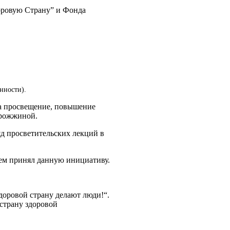
оровую Страну” и Фонда
нности).
на просвещение, повышение
Дрожжиной.
д просветительских лекций в
ем принял данную инициативу.
доровой страну делают люди!“.
страну здоровой