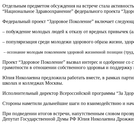
Отдельным предметом обсуждения на встрече стала активност
“Национальное Здравоохранение” федерального проекта “Здор
Федеральный проект “Здоровое Поколение” включает следующ
– побуждение молодых людей к отказу от вредных привычек (ал
– популяризация среди молодежи здорового образа жизни, здор
– осознание молодым поколением здоровой жизненной позиции (труд, о
Проект “Здоровое Поколение” вызвал интерес и одобрение с
грамотности в отношении собственного здоровья и поддержку
Юлия Николаевна предложила работать вместе, в рамках парти
школах и колледжах Москвы.
Исполнительный директор Всероссийской программы “За Здор
Стороны наметили дальнейшие шаги по взаимодействию и нача
При подведении итогов встречи, напутственным словом прозву
Депутат Государственной Думы РФ Юлия Николаевна Дрожжина,